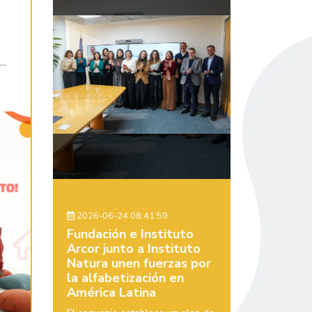
..
2026-06-24 08:41:59
Fundación e Instituto
Arcor junto a Instituto
Natura unen fuerzas por
la alfabetización en
América Latina