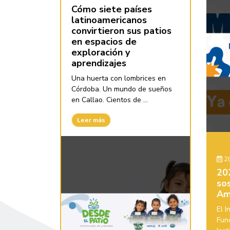
Cómo siete países
latinoamericanos
convirtieron sus patios
en espacios de
exploración y
aprendizajes
Una huerta con lombrices en
Córdoba. Un mundo de sueños
en Callao. Cientos de ...
Leer más
20
20
sos
Am
El 
Fun