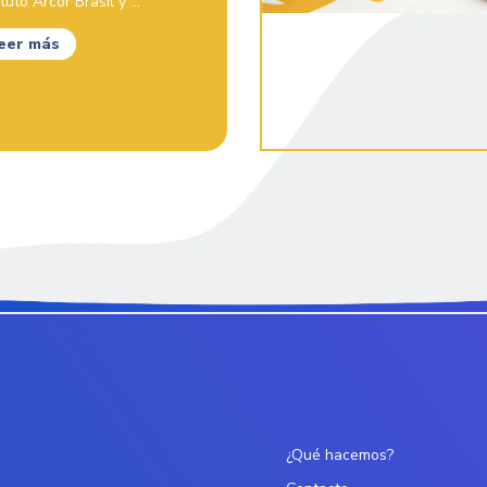
ituto Arcor Brasil y ...
eer más
¿Qué hacemos?