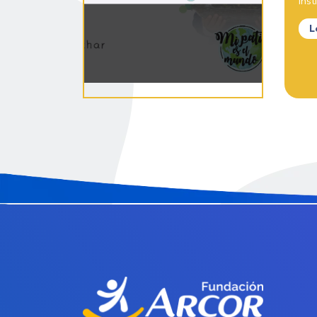
Inst
L