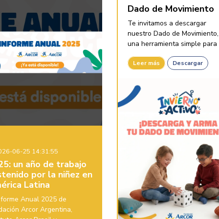
Dado de Movimiento
Te invitamos a descargar
nuestro Dado de Movimiento,
una herramienta simple para .
Leer más
Descargar
26-06-25 14:31:55
25: un año de trabajo
tenido por la niñez en
érica Latina
Informe Anual 2025 de
dación Arcor Argentina,