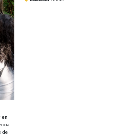
r en
ncia
s de