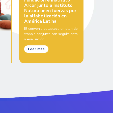
Fundación e Instituto
Arcor junto a Instituto
Natura unen fuerzas por
la alfabetización en
América Latina
El convenio establece un plan de
trabajo conjunto con seguimiento
y evaluación ...
Leer más