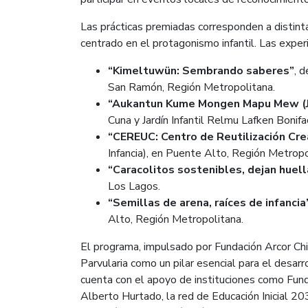
Las prácticas premiadas corresponden a distinta
centrado en el protagonismo infantil. Las exper
“Kimeltuwün: Sembrando saberes”
, 
San Ramón, Región Metropolitana.
“Aukantun Kume Mongen Mapu Mew (Jug
Cuna y Jardín Infantil Relmu Lafken Bonifac
“CEREUC: Centro de Reutilización Cre
Infancia), en Puente Alto, Región Metropo
“Caracolitos sostenibles, dejan huell
Los Lagos.
“Semillas de arena, raíces de infancia
Alto, Región Metropolitana.
El programa, impulsado por Fundación Arcor Chil
Parvularia como un pilar esencial para el desarrol
cuenta con el apoyo de instituciones como Funda
Alberto Hurtado, la red de Educación Inicial 203