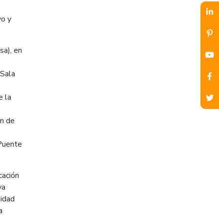
vo y
sa), en
 Sala
e la
ón de
 Puente
cación
va
sidad
a