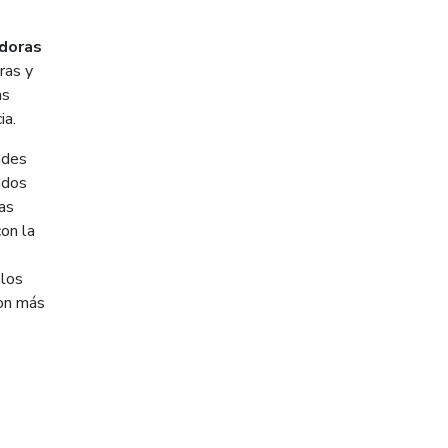
adoras
ras y
as
ia.
ades
ados
las
con la
 los
con más