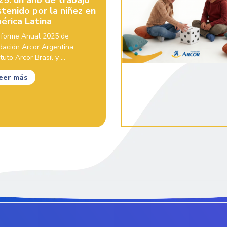
25: un año de trabajo
tenido por la niñez en
érica Latina
Informe Anual 2025 de
dación Arcor Argentina,
ituto Arcor Brasil y ...
eer más