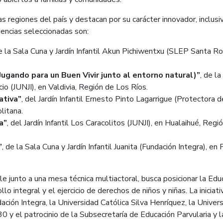
s regiones del país y destacan por su carácter innovador, inclusi
iencias seleccionadas son:
de la Sala Cuna y Jardín Infantil Akun Pichiwentxu (SLEP Santa Ro
ando para un Buen Vivir junto al entorno natural)”
, de la
io (JUNJI), en Valdivia, Región de Los Ríos.
ativa”
, del Jardín Infantil Ernesto Pinto Lagarrigue (Protectora d
litana.
a”
, del Jardín Infantil Los Caracolitos (JUNJI), en Hualaihué, Regi
”
, de la Sala Cuna y Jardín Infantil Juanita (Fundación Integra), en
e junto a una mesa técnica multiactoral, busca posicionar la Edu
lo integral y el ejercicio de derechos de niños y niñas. La iniciati
ción Integra, la Universidad Católica Silva Henríquez, la Univer
0 y el patrocinio de la Subsecretaría de Educación Parvularia y l