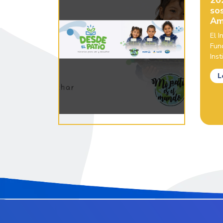
20
sos
Am
El 
Fun
Inst
L