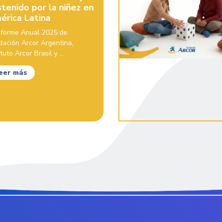
tenido por la niñez en
érica Latina
Informe Anual 2025 de
dación Arcor Argentina,
ituto Arcor Brasil y ...
eer más