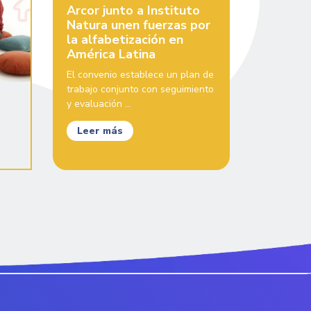
Arcor junto a Instituto
Natura unen fuerzas por
la alfabetización en
América Latina
El convenio establece un plan de
trabajo conjunto con seguimiento
y evaluación ...
Leer más