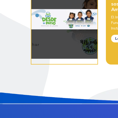
sos
Am
El 
Fun
Inst
L