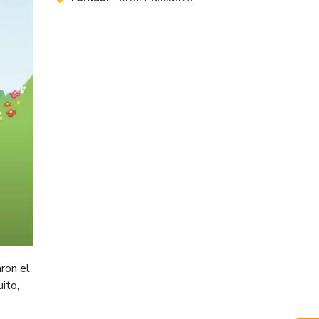
ron el
ito,