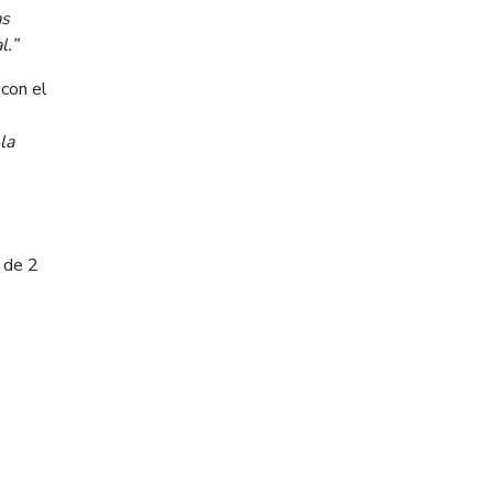
as
l.”
 con el
la
n de 2