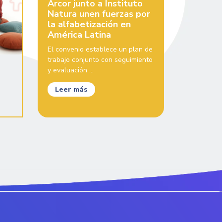
Arcor junto a Instituto
Natura unen fuerzas por
la alfabetización en
América Latina
El convenio establece un plan de
trabajo conjunto con seguimiento
y evaluación ...
Leer más