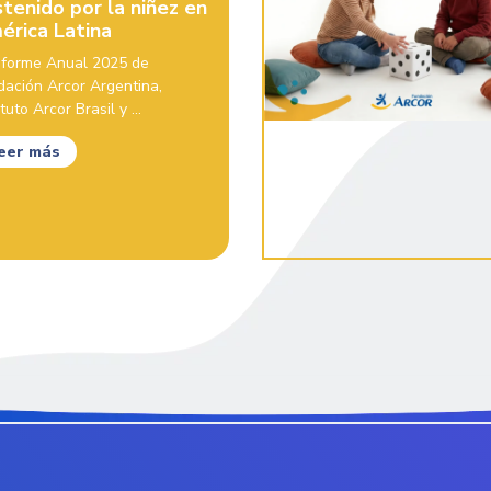
tenido por la niñez en
érica Latina
Informe Anual 2025 de
dación Arcor Argentina,
ituto Arcor Brasil y ...
eer más