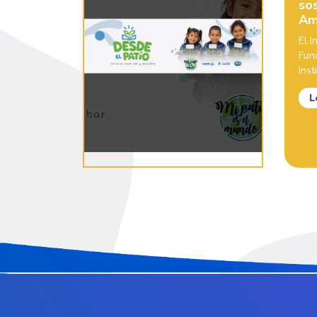
sos
Am
El 
Fun
Inst
L