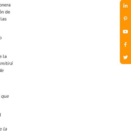
ionera
ón de
 las
o
e la
mitirá
de
a que
I
e la