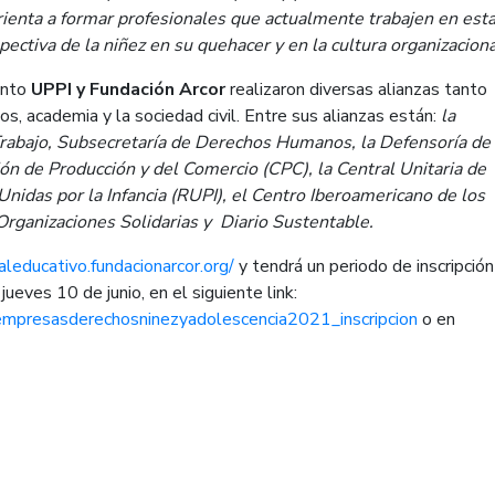
orienta a formar profesionales que actualmente trabajen en est
ectiva de la niñez en su quehacer y en la cultura organizaciona
anto
UPPI y Fundación Arcor
realizaron diversas alianzas tanto
s, academia y la sociedad civil. Entre sus alianzas están:
la
Trabajo, Subsecretaría de Derechos Humanos, la Defensoría de 
ión de Producción y del Comercio (CPC), la Central Unitaria de
nidas por la Infancia (RUPI), el Centro Iberoamericano de los
rganizaciones Solidarias y Diario Sustentable.
aleducativo.fundacionarcor.org/
y tendrá un periodo de inscripció
eves 10 de junio, en el siguiente link:
olempresasderechosninezyadolescencia2021_inscripcion
o en