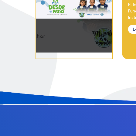
El 
Fun
Inst
L