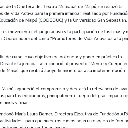
s de la Cineteca del Teatro Municipal de Maipú, se realizó la
 de Vida Activa para la primera infancia”, realizado por Fundació
 Educación de Maipú (CODEDUC) y la Universidad San Sebastián.
r el movimiento, el juego activo y la participación de las niñas y 
n, Coordinadora del curso “Promotores de Vida Activa para la pr
in de curso, cuyo objetivo era potenciar y poner en práctica lo
Durante la jornada, se reconoció al proyecto “Mente y Cuerpo e
 de Maipú, que recibirá apoyo financiero para su implementación
e Maipú, agradeció el compromiso y destacó la relevancia de ava
tas para las educadoras, principalmente luego del gran impacto 
 niños y niñas.
mencionó María Laura Berner, Directora Ejecutiva de Fundación 
s actividades “para que nuestros cursos sean un espacio de forma
de autocuidado para ustedes mismas”.