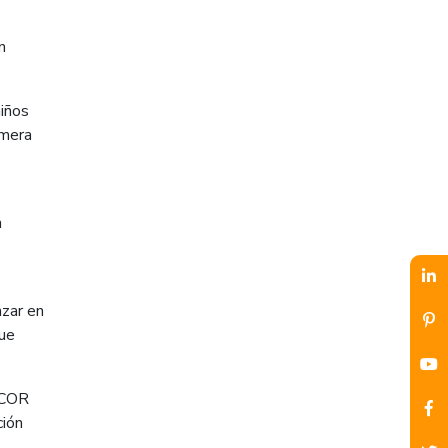
n
niños
imera
n
nzar en
que
ARCOR
ción