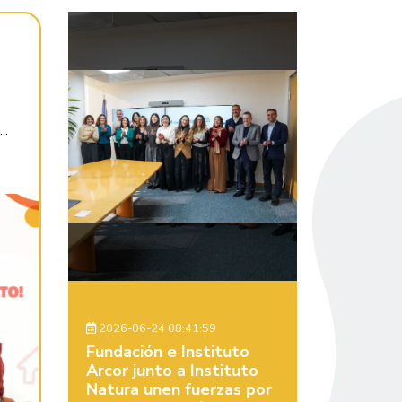
..
2026-06-24 08:41:59
Fundación e Instituto
Arcor junto a Instituto
Natura unen fuerzas por