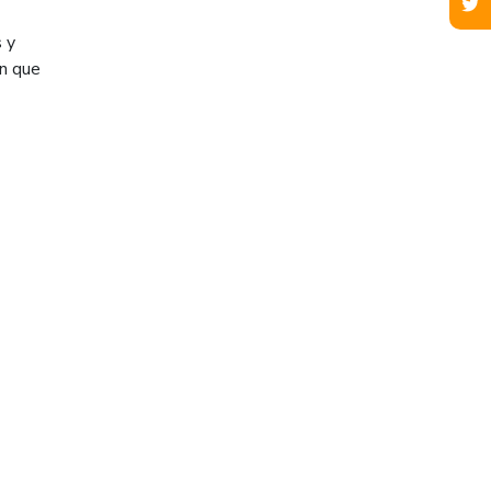
s y
ón que