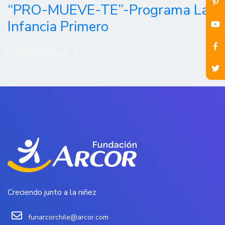
“PRO-MUEVE-TE”-Programa La
Infancia Primero
VER DETALLE
Creciendo junto a la niñez
funarcorchile@arcor.com