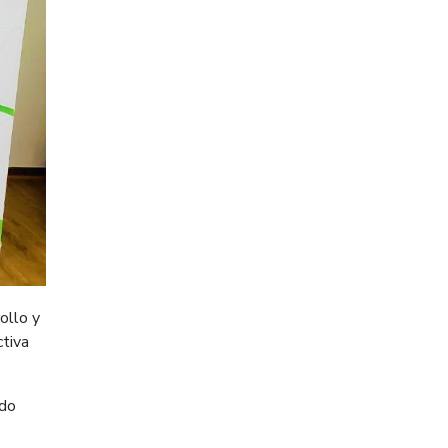
ollo y
ctiva
ldo