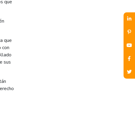
os que
én
ca que
o con
ollado
de sus
tán
Derecho