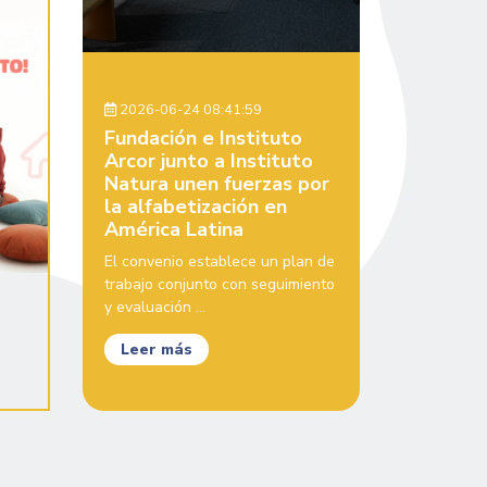
2026-06-24 08:41:59
Fundación e Instituto
Arcor junto a Instituto
Natura unen fuerzas por
la alfabetización en
América Latina
El convenio establece un plan de
trabajo conjunto con seguimiento
y evaluación ...
Leer más