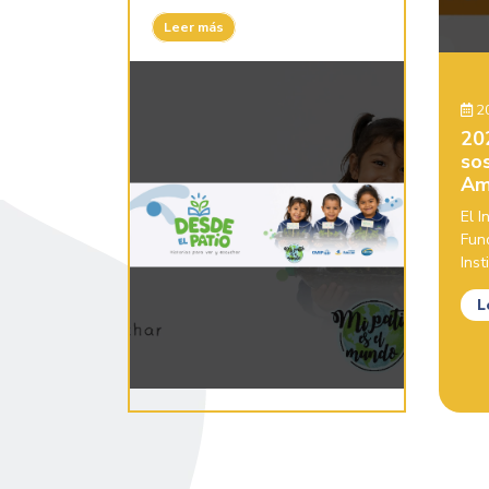
Leer más
20
20
sos
Am
El 
Fun
Inst
L