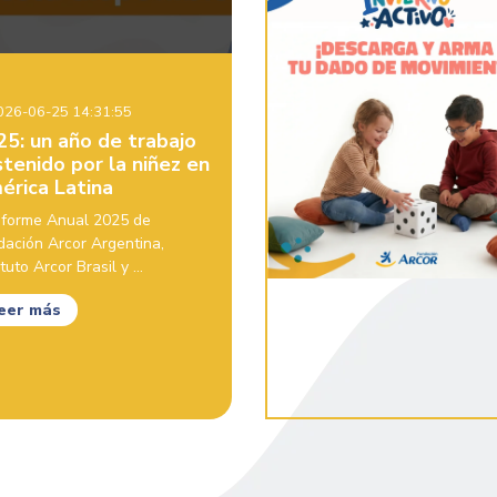
26-06-25 14:31:55
25: un año de trabajo
tenido por la niñez en
érica Latina
Informe Anual 2025 de
dación Arcor Argentina,
ituto Arcor Brasil y ...
eer más