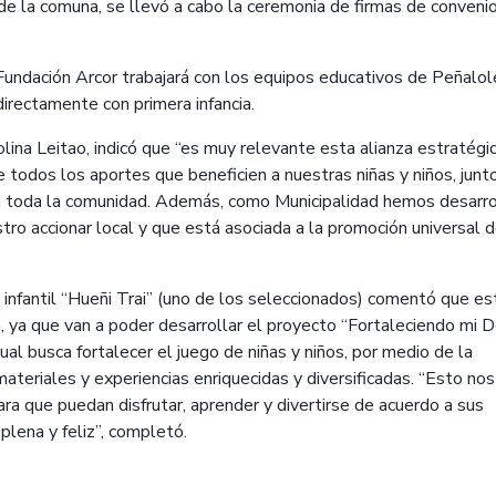
 de la comuna, se llevó a cabo la ceremonia de firmas de conveni
Fundación Arcor trabajará con los equipos educativos de Peñalol
directamente con primera infancia.
lina Leitao, indicó que “es muy relevante esta alianza estratégi
 todos los aportes que beneficien a nuestras niñas y niños, junt
n a toda la comunidad. Además, como Municipalidad hemos desarr
estro accionar local y que está asociada a la promoción universal 
n infantil “Hueñi Trai” (uno de los seleccionados) comentó que es
, ya que van a poder desarrollar el proyecto “Fortaleciendo mi 
ual busca fortalecer el juego de niñas y niños, por medio de la
ateriales y experiencias enriquecidas y diversificadas. “Esto nos
ara que puedan disfrutar, aprender y divertirse de acuerdo a sus
 plena y feliz”, completó.