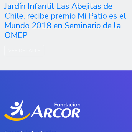
Jardín Infantil Las Abejitas de
Chile, recibe premio Mi Patio es el
Mundo 2018 en Seminario de la
OMEP
VER DETALLE